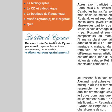
La bibliographie
Après avoir participé
Babouchka » au festiva
La CD et vidéothèque
Cambo les bains), j’ai so
La boutique de Ragueneau
mon désir de mettre e
Rostand. Ayant répondu
Musée Cyrano(s) de Bergerac
confia aussi (avec l’aut
Quiz
Musée) des partitions de
les sous-sols d’Arnaga, 
» par Rostand et son 
compositeurs du mome
l’immense plaisir que j’
adaptation de « La Flûte
Recevez toute l'actualité de Cyrano
par e-mail :
spectacles, éditions,
musique classique, da
nouveautés, découvertes ...
retrouver une oœuvre l
Abonnez-vous gratuitement !
différentes formes artist
conforté dans l’idée d’u
violoniste virtuose Pet
chants des comédiens.
Je ressens à la fois de
Alexandrins et autres ver
musique où les différent
ressemblent en rien à 
qualités dramaturgiques
je trouve dommage que tr
se contentent surtout de
intelligent… « Regardez
Cyrano de Bergerac » es
chef d’œuvre de son.