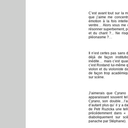
C’est avant tout sur la m
que j’aime me concentr
émotion à la fois intelle
ventre… Alors vous me d
résonner superbement, po
et du chant ?... Ne ris
pléonasme ?…
Il n’est certes pas sans 
déjà de façon instituti
inédite… mais c’est qua
c’est Rostand lui-même q
violon et du violoniste d
de façon trop académiqu
sur scène.
J’aimerais que Cyrano 
apparaissant souvent t
Cyrano, son double…l’ar
d’autant plus qu’ il y a 
de Petr Ruzicka une tell
précédemment dans « L
diaboliquement sur sc
panache par Stéphane).