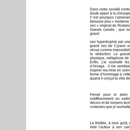
Dans notre société con
doute appel à la chirurg
C’est pourquoi j’aimerai
blessure plus « moderne »
nez » original de Rostand
Gueule cassée ; que so
grand
nez hypertrophié par un
grand nez de Cyrano es
vécue comme impossibilit
la séduction. La gueu
physique, métaphore de l
Enfin, j’ai souhaité le
d’Arnaga : il me semblait
inspirer ma mise en scène
forme d’hommage à cette 
quand il conçut la villa d
Pensé pour le plein 
indifféremment en extér
décors et de moyens techn
costumes que je souhaite
Le théâtre, à mon goût, e
relie l’acteur à son ca