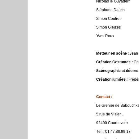
Nicolas le Guyadern
Stéphane Dauch
Simon Coutret
Simon Gleizes
Yves Roux
Metteur en scène
: Jean
Création Costumes :
Co
Scénographie et décor
Création lumière
: Frédé
Contact :
Le Grenier de Babouchka
5 rue de Visien,
92400 Courbevoie
Tél. : 01.47.88.99.17