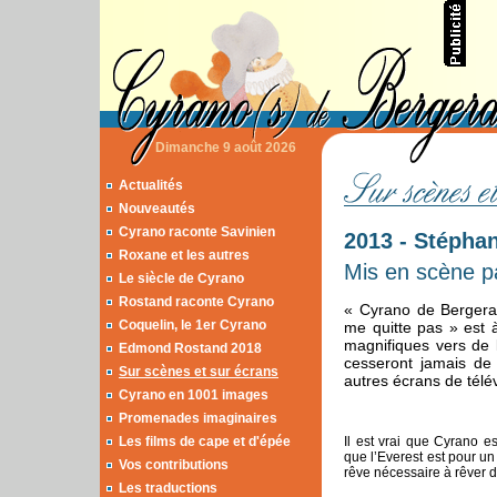
Dimanche 9 août 2026
Actualités
Nouveautés
Cyrano raconte Savinien
2013 - Stépha
Roxane et les autres
Mis en scène p
Le siècle de Cyrano
Rostand raconte Cyrano
« Cyrano de Bergerac
Coquelin, le 1er Cyrano
me quitte pas » est 
magnifiques vers de
Edmond Rostand 2018
cesseront jamais de 
Sur scènes et sur écrans
autres écrans de télé
Cyrano en 1001 images
Promenades imaginaires
Les films de cape et d'épée
Il est vrai que Cyrano 
que l’Everest est pour un
Vos contributions
rêve nécessaire à rêver 
Les traductions