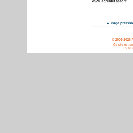
www.legrenier.asso.fr
Page précéd
© 2005-2026
A
Ce site est e
Toute i