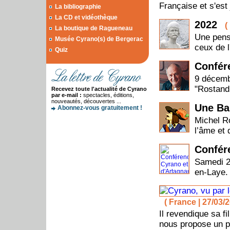
Française et s'est 
La bibliographie
La CD et vidéothèque
2022
(
La boutique de Ragueneau
Une pens
Musée Cyrano(s) de Bergerac
ceux de l
Quiz
Confére
9 décemb
"Rostand
Recevez toute l'actualité de Cyrano
par e-mail :
spectacles, éditions,
nouveautés, découvertes ...
Une Ba
Abonnez-vous gratuitement !
Michel R
l’âme et 
Confér
Samedi 2
en-Laye. 
( France | 27/03/2
Il revendique sa f
nous propose un po