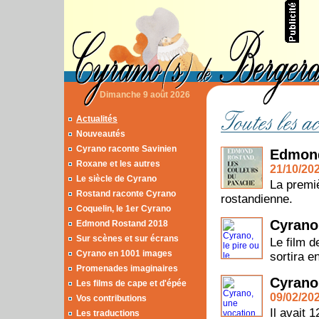
Dimanche 9 août 2026
Actualités
Nouveautés
Cyrano raconte Savinien
Edmond
Roxane et les autres
21/10/202
Le siècle de Cyrano
La premi
Rostand raconte Cyrano
rostandienne.
Coquelin, le 1er Cyrano
Cyrano,
Edmond Rostand 2018
Sur scènes et sur écrans
Le film d
Cyrano en 1001 images
sortira 
Promenades imaginaires
Cyrano,
Les films de cape et d'épée
09/02/202
Vos contributions
Il avait 
Les traductions