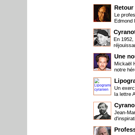
Retour
Le profes
Edmond R
Cyranot
En 1952, 
réjouissa
Une nou
Mickaël H
notre hér
Lipogr
Un exerci
la lettre
Cyrano
Jean-Mar
d'inspira
Profes