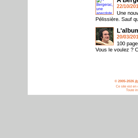
A Berg
22/10/201
Une nouve
Pélissière. Sauf qu
L'album
20/03/201
100 page
Vous le voulez ? C'
© 2005-2026
A
Ce site est en
Toute in