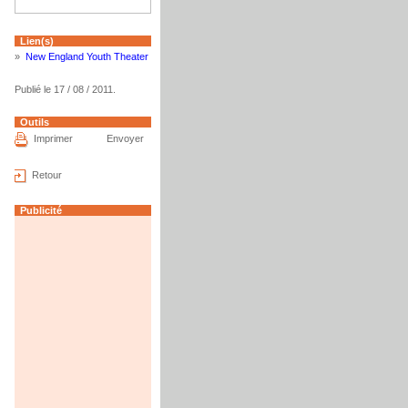
Lien(s)
»
New England Youth Theater
Publié le 17 / 08 / 2011.
Outils
Imprimer
Envoyer
Retour
Publicité