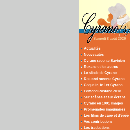
Samedi 8 août 2026
Actualités
Nouveautés
Cyrano raconte Savinien
Roxane et les autres
Le siècle de Cyrano
Rostand raconte Cyrano
Coquelin, le 1er Cyrano
Edmond Rostand 2018
Sur scènes et sur écrans
Cyrano en 1001 images
Promenades imaginaires
Les films de cape et d'épée
Vos contributions
Les traductions