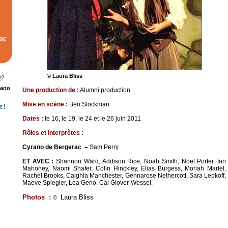
rac
© Laura Bliss
rano
Une production de
:
Alumni production
Mise en scène :
Ben Stockman
 !
Dates
:
le
16
, le
19
, le
24
et
le 26
juin 2011
R
ô
les
et
interpr
è
tes
:
Cyrano de Bergerac
–
Sam Perry
ET AVEC :
Shannon Ward, Addison Rice, Noah Smith, Noel Porter, Ian
Mahoney, Naomi Shafer, Colin Hinckley, Elias Burgess, Moriah Martel,
Rachel Brooks, Caighla Manchester, Gennarose Nethercott, Sara Lepkoff,
Maeve Spiegler, Lea Geno, Cal Glover-Wessel.
Photos
:
Laura Bliss
©