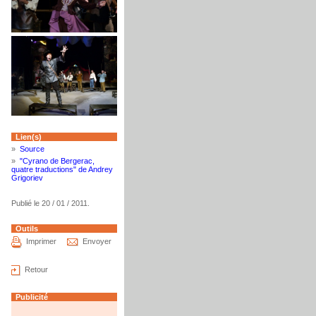
Lien(s)
»
Source
»
"Cyrano de Bergerac,
quatre traductions" de Andrey
Grigoriev
Publié le 20 / 01 / 2011.
Outils
Imprimer
Envoyer
Retour
Publicité