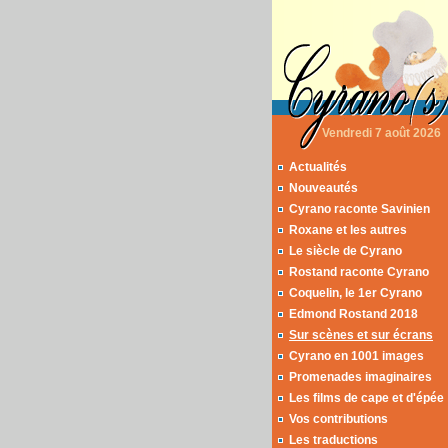
Vendredi 7 août 2026
Actualités
Nouveautés
Cyrano raconte Savinien
Roxane et les autres
Le siècle de Cyrano
Rostand raconte Cyrano
Coquelin, le 1er Cyrano
Edmond Rostand 2018
Sur scènes et sur écrans
Cyrano en 1001 images
Promenades imaginaires
Les films de cape et d'épée
Vos contributions
Les traductions