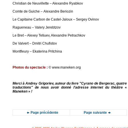
Christian de Neuvillette – Alexandre Ryabkov
Comte de Guiche – Alexandre Beriozin
Le Capitaine Carbon de Castel-Jaloux – Sergey Ovinov
Ragueneau – Valery Jerebtzov
Le Bret – Alexey Tetiuev, Alexandre Petrachkov
De Valvert – Dmitri Chufistov
Montfleury – Ekaterina Pritchina
Photos du spectacle :
© www.maneken.org
Merci à Andrey Grigoriev, auteur du livre "Cyrano de Bergerac, quatre
traductions" de nous avoir donné l'adresse internet du
théâtre
«
Maneken
»
!
Page précédente
Page suivante