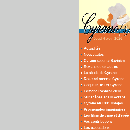
Jeudi 6 août 2026
Actualités
Nouveautés
Cyrano raconte Savinien
Roxane et les autres
Le siècle de Cyrano
Rostand raconte Cyrano
Coquelin, le 1er Cyrano
Edmond Rostand 2018
Sur scènes et sur écrans
Cyrano en 1001 images
Promenades imaginaires
Les films de cape et d'épée
Vos contributions
Les traductions