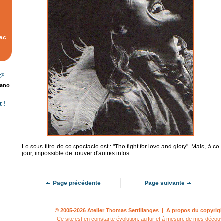
rac
rano
 !
Le sous-titre de ce spectacle est : "The fight for love and glory". Mais, à ce
jour, impossible de trouver d'autres infos.
Page précédente
Page suivante
© 2005-2026
Atelier Thomas Sertillanges
|
A propos du copyrig
Ce site est en constante évolution, au fur et á mesure de mes décou