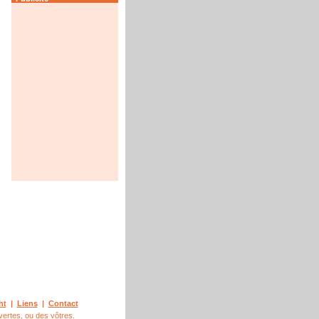
ht
|
Liens
|
Contact
vertes, ou des vôtres.