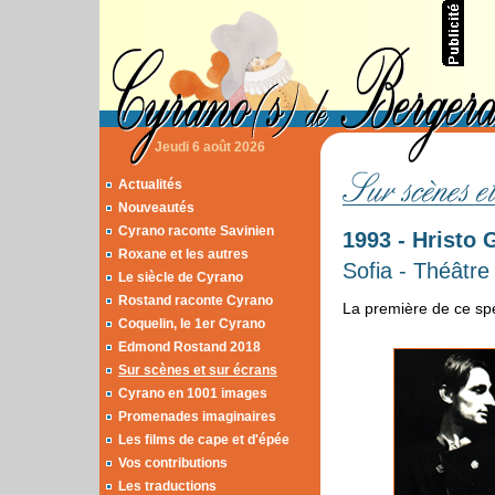
Jeudi 6 août 2026
Actualités
Nouveautés
Cyrano raconte Savinien
1993 - Hristo 
Roxane et les autres
Sofia - Théâtre
Le siècle de Cyrano
Rostand raconte Cyrano
La première de ce spec
Coquelin, le 1er Cyrano
Edmond Rostand 2018
Sur scènes et sur écrans
Cyrano en 1001 images
Promenades imaginaires
Les films de cape et d'épée
Vos contributions
Les traductions