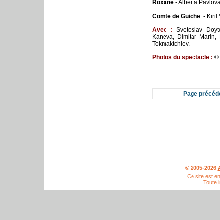
Roxane
- Albena Pavlov
Comte de Guiche
-
Kiril
Avec :
Svetoslav Doytc
Kaneva, Dimitar Marin,
Tokmaktchiev.
Photos du spectacle :
© 
Page précéd
© 2005-2026
A
Ce site est e
Toute i