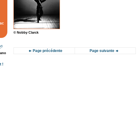
rac
© Nobby Clarck
Page précédente
Page suivante
rano
 !