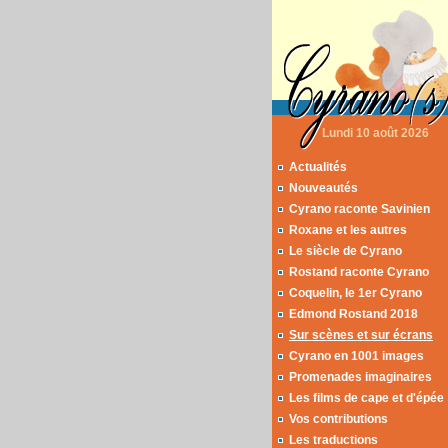
Lundi 10 août 2026
Actualités
Nouveautés
Cyrano raconte Savinien
Roxane et les autres
Le siècle de Cyrano
Rostand raconte Cyrano
Coquelin, le 1er Cyrano
Edmond Rostand 2018
Sur scènes et sur écrans
Cyrano en 1001 images
Promenades imaginaires
Les films de cape et d'épée
Vos contributions
Les traductions