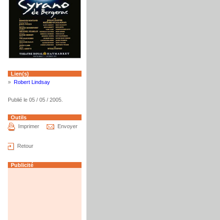
Lien(s)
»
Robert Lindsay
Publié le 05 / 05 / 2005.
Outils
Imprimer
Envoyer
Retour
Publicité