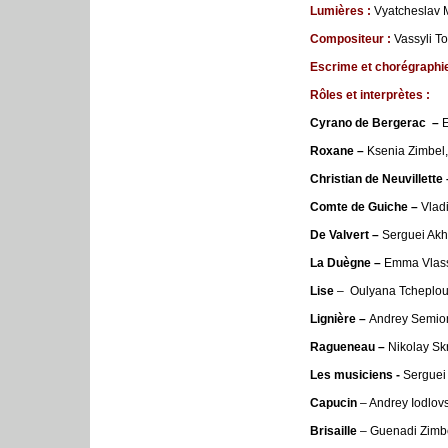
Lumières :
Vyatcheslav
Compositeur
:
Vassyli T
Escrime et chorégraphie
R
ô
les
et
interpr
è
tes
:
Cyrano de Bergerac
–
E
Roxane –
Ksenia Zimbel
Christian
de
Neuvillette
Comte
de
Guiche –
Vlad
De
Valvert –
Serguei Akhl
La
Duè
gne –
Emma Vlas
Lise
– Oulyana Tcheplouk
Ligniè
re –
Andrey Semio
Ragueneau –
Nikolay Sk
Les
musiciens -
Serguei 
Capucin
– Andrey Iodlov
Brisaille
– Guenadi Zimb