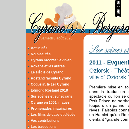
Samedi 8 août 2026
Actualités
Nouveautés
Cyrano raconte Savinien
2011 - Evgueni
Roxane et les autres
Oziorsk - Théâ
Le siècle de Cyrano
ville d' Oziors
Rostand raconte Cyrano
Coquelin, le 1er Cyrano
Première mise en sc
Edmond Rostand 2018
dans la traduction 
spectacle où l'on se
Sur scènes et sur écrans
Petit Prince ne sorti
Cyrano en 1001 images
toujours en panne, 
Promenades imaginaires
rêves. Faisoins conn
un Hamlet qu'un Rom
Les films de cape et d'épée
d'enfant "grande com
Vos contributions
Les traductions