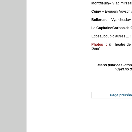
Montfleury
–
Vladimir
T
za
Cuigy –
Evgueni Voyscht
Bellerose
– Vyatcheslav 
Le Capitaine
Carbon de C
Et beaucoup d'autres ... !
Photos
:
© Théâtre de 
Dom"
Merci pour ces infor
"Cyrano d
Page précéd