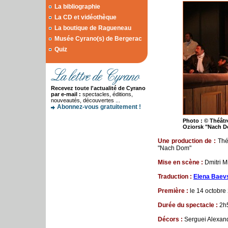
La bibliographie
La CD et vidéothèque
La boutique de Ragueneau
Musée Cyrano(s) de Bergerac
Quiz
Recevez toute l'actualité de Cyrano
par e-mail :
spectacles, éditions,
nouveautés, découvertes ...
Abonnez-vous gratuitement !
Photo : © Théâtre
Oziorsk "Nach 
Une production de
:
Thé
"Nach Dom"
Mise
en
sc
è
ne
:
Dmitri M
Traduction :
Elena
Baev
Premi
è
re
:
le 14 octobre
Dur
é
e
du
spectacle
:
2h5
D
é
cors
:
Serguei Alexan