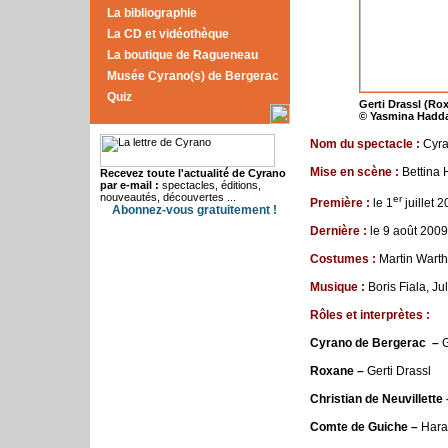
La bibliographie
La CD et vidéothèque
La boutique de Ragueneau
Musée Cyrano(s) de Bergerac
Quiz
Gerti Drassl (Ro
© Yasmina Hadd
Nom du spectacle :
Cyra
Mise en scène :
Bettina 
Recevez toute l'actualité de Cyrano
par e-mail :
spectacles, éditions,
nouveautés, découvertes ...
er
Premi
è
re
:
le 1
juillet 
Abonnez-vous gratuitement !
Derni
è
re
:
le 9 août 2009
Costumes
:
Martin Warth
Musique :
Boris Fiala, J
R
ô
les
et
interpr
è
tes
:
Cyrano de Bergerac
–
Roxane –
Gerti Drassl
Christian
de
Neuvillette
Comte
de
Guiche –
Hara