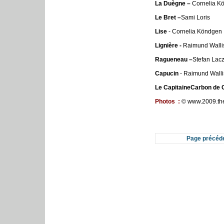
La Duègne –
Cornelia K
Le
Bret –
Sami Loris
Lise
- Cornelia Köndgen
Lignière -
Raimund Walli
Ragueneau –
Stefan Lac
Capucin
- Raimund Walli
Le Capitaine
Carbon de C
Photos
:
©
www.
2009.th
Page précéd