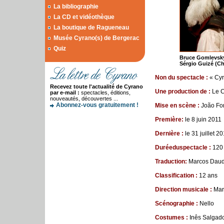
La bibliographie
La CD et vidéothèque
La boutique de Ragueneau
Musée Cyrano(s) de Bergerac
Quiz
Bruce Gomlevsky 
Sérgio Guizé (Ch
Non du spectacle :
« Cy
Recevez toute l'actualité de Cyrano
Une production de
:
Le C
par e-mail :
spectacles, éditions,
nouveautés, découvertes ...
Abonnez-vous gratuitement !
Mise en scène :
João Fo
Premi
è
re
:
le 8 juin 2011
Derni
è
re
:
le 31 juillet 2
Dur
é
e
du
spectacle
:
120
Traduction
:
Marcos D
Classification :
12 ans
Direction musicale :
Mar
Scénographie :
Nello
Costumes :
Inês Salgad