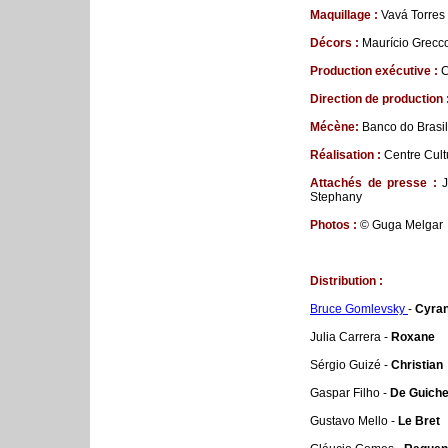
Maquillage :
Vavá Torres
Décors :
Maurício Grecc
Production exécutive :
C
Direction de production 
Mécène:
Banco do Brasil
Réalisation :
Centre Cult
Attachés de presse :
J
Stephany
Photos :
©
Guga Melgar
Distribution :
Bruce Gomlevsky
-
Cyra
Julia Carrera -
Roxane
Sérgio Guizé -
Christian
Gaspar Filho -
De Guich
Gustavo Mello -
Le Bret