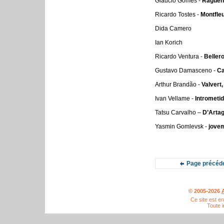
Gláucio Gomes -
Raguen
Ricardo Tostes -
Montfle
Dida Camero
Ian Korich
Ricardo Ventura -
Beller
Gustavo Damasceno -
Ca
Arthur Brandão -
Valvert,
Ivan Vellame -
Intrometid
Tatsu Carvalho –
D’Artag
Yasmin Gomlevsk -
jove
Page précéd
© 2005-2026
A
Ce site est e
Toute i