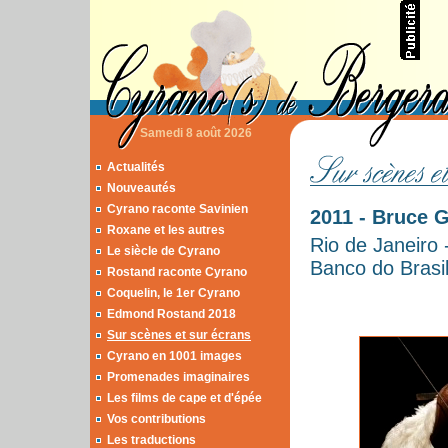
Samedi 8 août 2026
Actualités
Nouveautés
Cyrano raconte Savinien
2011 - Bruce 
Roxane et les autres
Rio de Janeiro 
Le siècle de Cyrano
Banco do Brasi
Rostand raconte Cyrano
Coquelin, le 1er Cyrano
Edmond Rostand 2018
Sur scènes et sur écrans
Cyrano en 1001 images
Promenades imaginaires
Les films de cape et d'épée
Vos contributions
Les traductions