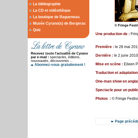
La bibliographie
La CD et vidéothèque
La boutique de Ragueneau
Musée Cyrano(s) de Bergerac
© Fringe Fest
Quiz
Une p
roduction
de
:
Frin
Première
:
le
28 mai 201
Recevez toute l'actualité de Cyrano
Dernière :
le 2 june 201
par e-mail :
spectacles, éditions,
nouveautés, découvertes ...
Mise en scène :
Eileen P
Abonnez-vous gratuitement !
Traduction et adaptatio
One-man show en angla
Spectacle pour un public
Photos
:
©
Fringe Festiv
Page précéd