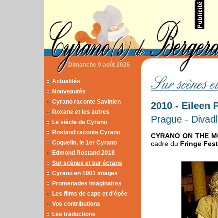
Dimanche 9 août 2026
Actualités
Nouveautés
Cyrano raconte Savinien
2010 - Eileen 
Roxane et les autres
Prague - Divad
Le siècle de Cyrano
Rostand raconte Cyrano
CYRANO ON THE 
Coquelin, le 1er Cyrano
cadre du
Fringe Fest
Edmond Rostand 2018
Sur scènes et sur écrans
Cyrano en 1001 images
Promenades imaginaires
Les films de cape et d'épée
Vos contributions
Les traductions