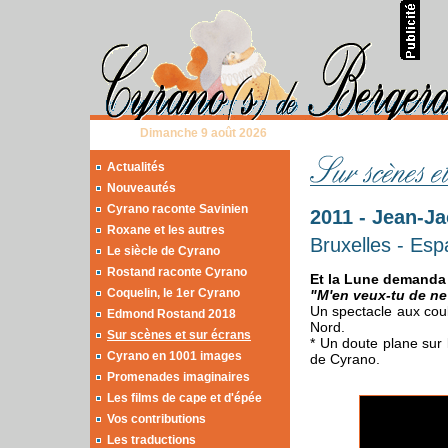
Dimanche 9 août 2026
Actualités
Nouveautés
Cyrano raconte Savinien
2011 - Jean-J
Roxane et les autres
Bruxelles - Es
Le siècle de Cyrano
Rostand raconte Cyrano
Et la Lune demanda 
Coquelin, le 1er Cyrano
"M'en veux-tu de ne
Un spectacle aux cou
Edmond Rostand 2018
Nord.
Sur scènes et sur écrans
* Un doute plane sur 
Cyrano en 1001 images
de Cyrano.
Promenades imaginaires
Les films de cape et d'épée
Vos contributions
Les traductions