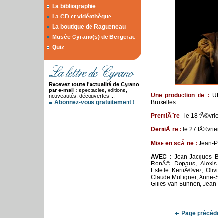
La bibliographie
La CD et vidéothèque
La boutique de Ragueneau
Musée Cyrano(s) de Bergerac
Quiz
Recevez toute l'actualité de Cyrano
par e-mail :
spectacles, éditions,
Une p
roduction
de
:
U
nouveautés, découvertes ...
Abonnez-vous gratuitement !
Bruxelles
PremiÃ¨re
:
le 18
fÃ©vri
DerniÃ¨re :
le 27 fÃ©vri
Mise en scÃ¨ne :
Jean-P
AVEC :
Jean-Jacques Bi
RenÃ© Depaus, Alexis D
Estelle KernÃ©vez, Olivi
Claude Multigner, Anne-S
Gilles Van Bunnen, Jea
Page précéd