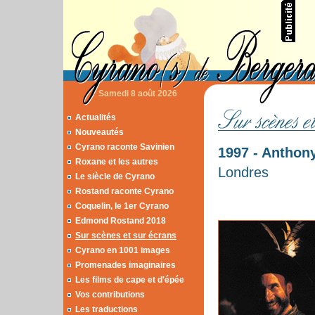
Samedi 8 août 2026
Actualités
Nouveautés
Cyrano raconte Savinien
1997 - Anthon
Roxane et les autres
Londres
Le siècle de Cyrano
Rostand raconte Cyrano
Coquelin, le 1er Cyrano
Edmond Rostand 2018
Sur scènes et sur écrans
Cyrano en 1001 images
Promenades imaginaires
Les films de cape et d'épée
Vos contributions
Les traductions