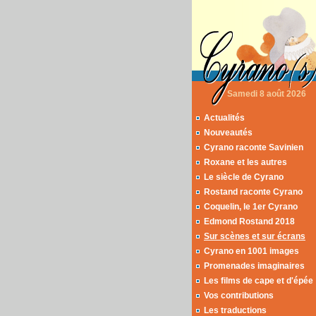
Samedi 8 août 2026
Actualités
Nouveautés
Cyrano raconte Savinien
Roxane et les autres
Le siècle de Cyrano
Rostand raconte Cyrano
Coquelin, le 1er Cyrano
Edmond Rostand 2018
Sur scènes et sur écrans
Cyrano en 1001 images
Promenades imaginaires
Les films de cape et d'épée
Vos contributions
Les traductions