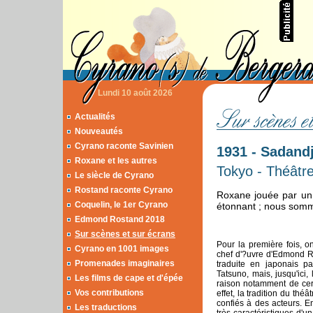
Lundi 10 août 2026
Actualités
Nouveautés
Cyrano raconte Savinien
1931 - Sadand
Roxane et les autres
Tokyo - Théâtre
Le siècle de Cyrano
Rostand raconte Cyrano
Roxane jouée par un 
Coquelin, le 1er Cyrano
étonnant ; nous somme
Edmond Rostand 2018
Sur scènes et sur écrans
Pour la première fois, o
Cyrano en 1001 images
chef d'?uvre d'Edmond 
Promenades imaginaires
traduite en japonais pa
Tatsuno, mais, jusqu'ici,
Les films de cape et d'épée
raison notamment de certa
Vos contributions
effet, la tradition du th
confiés à des acteurs. E
Les traductions