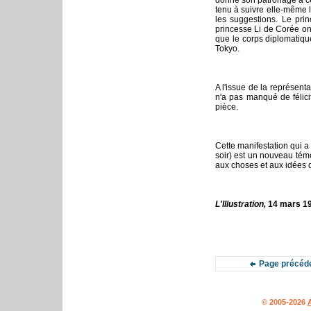
donné son patronage à cet
tenu à suivre elle-même l
les suggestions. Le pri
princesse Li de Corée on
que le corps diplomatiq
Tokyo.
A l'issue de la représent
n'a pas manqué de félici
pièce.
Cette manifestation qui a
soir) est un nouveau témo
aux choses et aux idées 
L'Illustration,
14 mars 1
Page précéd
© 2005-2026
A