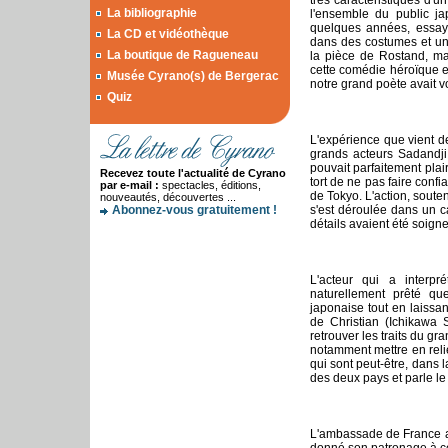
très caractéristiques d'
La bibliographie
l'ensemble du public ja
quelques années, essay
La CD et vidéothèque
dans des costumes et un
La boutique de Ragueneau
la pièce de Rostand, mai
cette comédie héroïque et
Musée Cyrano(s) de Bergerac
notre grand poète avait v
Quiz
L'expérience que vient de
grands acteurs Sadandji
pouvait parfaitement plai
Recevez toute l'actualité de Cyrano
tort de ne pas faire conf
par e-mail :
spectacles, éditions,
de Tokyo. L'action, sout
nouveautés, découvertes ...
Abonnez-vous gratuitement !
s'est déroulée dans un c
détails avaient été soig
L'acteur qui a interp
naturellement prêté qu
japonaise tout en laissa
de Christian (Ichikawa 
retrouver les traits du gr
notamment mettre en relie
qui sont peut-être, dans la
des deux pays et parle l
L'ambassade de France a