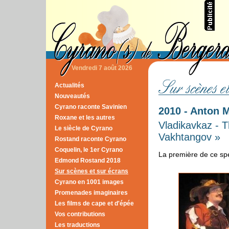
Vendredi 7 août 2026
Actualités
Nouveautés
Cyrano raconte Savinien
2010 - Anton 
Roxane et les autres
Vladikavkaz - 
Le siècle de Cyrano
Vakhtangov »
Rostand raconte Cyrano
Coquelin, le 1er Cyrano
La première de ce spe
Edmond Rostand 2018
Sur scènes et sur écrans
Cyrano en 1001 images
Promenades imaginaires
Les films de cape et d'épée
Vos contributions
Les traductions