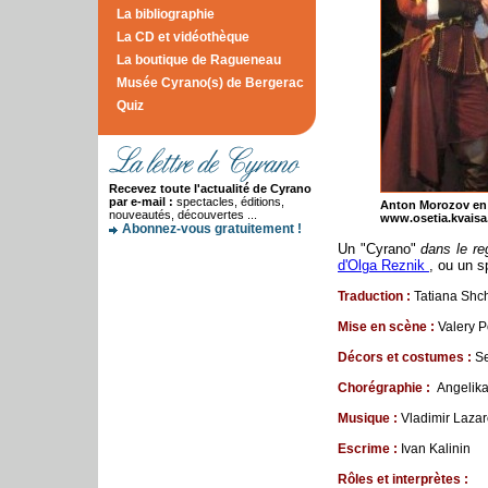
La bibliographie
La CD et vidéothèque
La boutique de Ragueneau
Musée Cyrano(s) de Bergerac
Quiz
Recevez toute l'actualité de Cyrano
par e-mail :
spectacles, éditions,
Anton Morozov en
nouveautés, découvertes ...
www.osetia.kvaisa
Abonnez-vous gratuitement !
Un "Cyrano"
dans le re
d'Olga Reznik
, ou un s
Traduction :
Tatiana Shc
Mise en scène :
Valery Po
Décors et costumes :
Se
Chorégraphie :
Angelika
Musique :
Vladimir Laza
Escrime :
Ivan Kalinin
Rôles et interprètes :