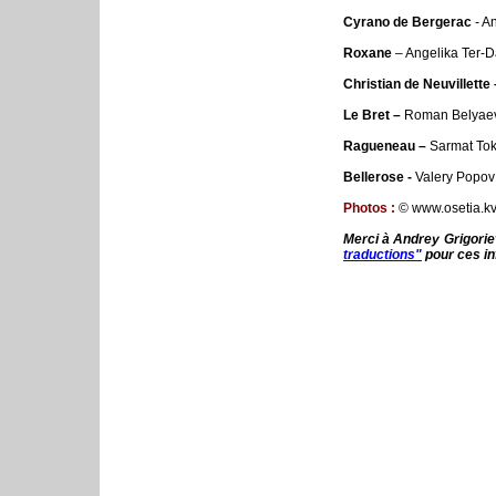
Cyrano de Bergerac
- A
Roxane
– Angelika Ter-D
Christian de Neuvillette
Le Bret –
Roman Belyae
Ragueneau –
Sarmat To
Bellerose -
Valery Popov 
Photos :
© www.osetia.kv
Merci à Andrey Grigoriev
traductions"
pour ces in