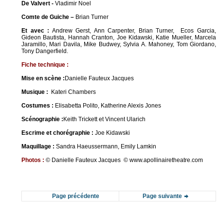
De
Valvert -
Vladimir Noel
Comte de Guiche –
Brian Turner
Et avec :
Andrew Gerst, Ann Carpenter, Brian Turner, Ecos Garcia,
Gideon Bautista, Hannah Cranton, Joe Kidawski, Katie Mueller, Marcela
Jaramillo, Mari Davila, Mike Budwey, Sylvia A. Mahoney, Tom Giordano,
Tony Dangerfield.
Fiche technique :
Mise en scène :
Danielle Fauteux Jacques
Musique
:
Kateri Chambers
Costumes :
Elisabetta Polito, Katherine Alexis Jones
Scén
ographie :
Keith Trickett et Vincent Ularich
Escrime et c
hor
é
graphie :
Joe Kidawski
Maquillage :
Sandra Haeussermann, Emily Lamkin
Photos :
© Danielle Fauteux Jacques © www.apollinairetheatre.com
Page précédente
Page suivante