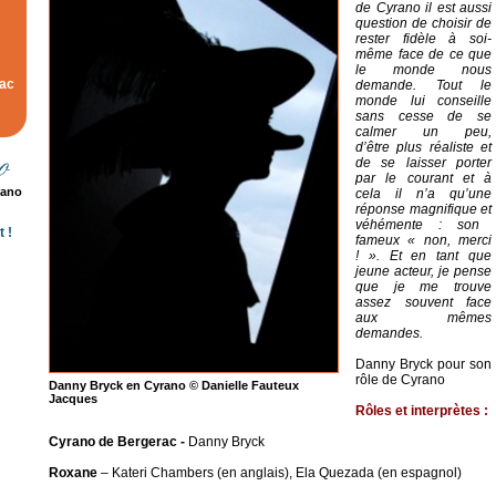
de Cyrano
il est aussi
question de choisir de
rester fidèle à soi-
même face de ce que
le monde nous
rac
demande. Tout
le
monde
lui
conseille
sans cesse de se
calmer un peu,
d’ê
tre
plus
ré
aliste
et
de
se
laisser
porter
par
le
courant et à
rano
cela il n’a qu’une
réponse
magnifique
et
véhémen
te : son
 !
fameux
« non, merci
! ».
Et en tant que
jeune acteur, je pense
que je me trouve
assez souvent face
aux mêmes
demandes.
Danny Bryck pour son
rôle de Cyrano
Danny Bryck en Cyrano © Danielle Fauteux
Jacques
R
ô
les
et
interpr
è
tes
:
Cyrano
de
Bergerac -
Danny Bryck
Roxane
– Kateri Chambers (en anglais), Ela Quezada (en espagnol)