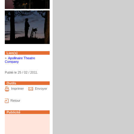
Lien(s)
»
Apollinaire Theatre
Company
Publié le 25 / 02 / 2011.
Outils
Imprimer
Envoyer
Retour
Publicité