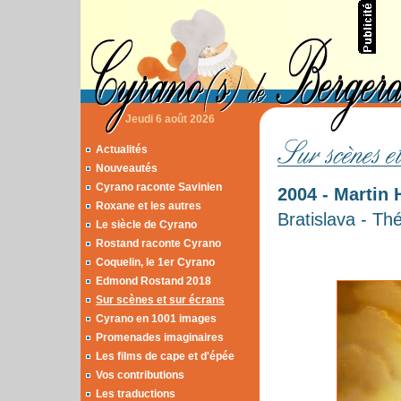
Jeudi 6 août 2026
Actualités
Nouveautés
Cyrano raconte Savinien
2004 - Martin
Roxane et les autres
Bratislava - Th
Le siècle de Cyrano
Rostand raconte Cyrano
Coquelin, le 1er Cyrano
Edmond Rostand 2018
Sur scènes et sur écrans
Cyrano en 1001 images
Promenades imaginaires
Les films de cape et d'épée
Vos contributions
Les traductions