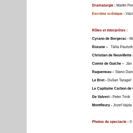
Dramaturgie :
Martin Po
Escrime scénique :
Václ
Rôles et interprètes :
Cyrano de Bergerac -
Ma
Roxane –
Táňa Pauhofo
Christian de Neuvillette
Comte de Guiche –
Ján 
Ragueneau –
Stano Dan
Le Bret -
Dušan Tarageľ
Le Capitaine Carbon de 
De Valvert -
Peter Trník
Montfleury -
Jozef Vajda
Photos du spectacle :
© 