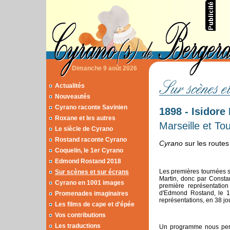
Dimanche 9 août 2026
Actualités
Nouveautés
Cyrano raconte Savinien
1898 - Isidore
Roxane et les autres
Marseille et To
Le siècle de Cyrano
Rostand raconte Cyrano
Cyrano
sur les routes
Coquelin, le 1er Cyrano
Edmond Rostand 2018
Les premières tournées s
Sur scènes et sur écrans
Martin, donc par Constan
Cyrano en 1001 images
première représentation 
d'Edmond Rostand, le 1
Promenades imaginaires
représentations, en 38 jou
Les films de cape et d'épée
Vos contributions
Les traductions
Un programme nous perm