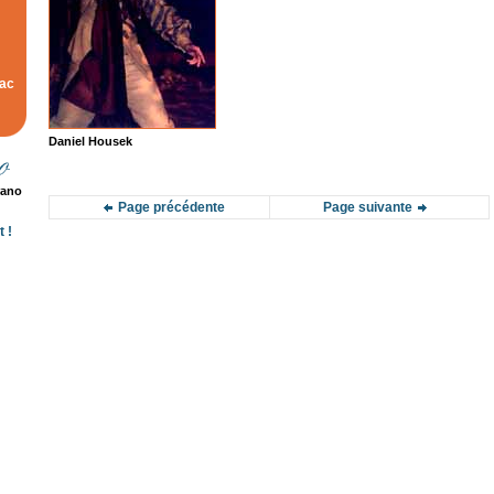
rac
Daniel Housek
rano
Page précédente
Page suivante
 !