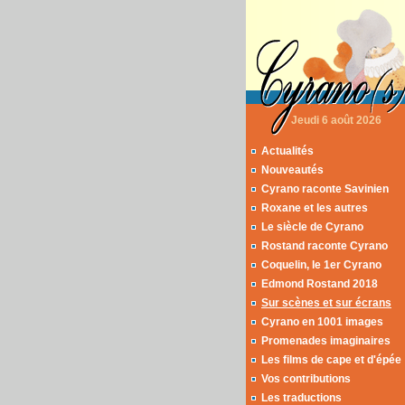
Jeudi 6 août 2026
Actualités
Nouveautés
Cyrano raconte Savinien
Roxane et les autres
Le siècle de Cyrano
Rostand raconte Cyrano
Coquelin, le 1er Cyrano
Edmond Rostand 2018
Sur scènes et sur écrans
Cyrano en 1001 images
Promenades imaginaires
Les films de cape et d'épée
Vos contributions
Les traductions