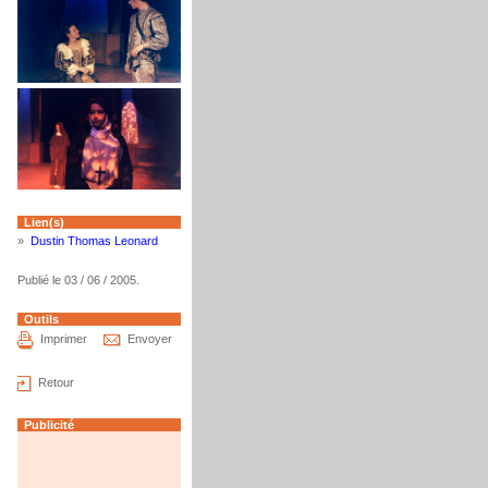
Lien(s)
»
Dustin Thomas Leonard
Publié le 03 / 06 / 2005.
Outils
Imprimer
Envoyer
Retour
Publicité