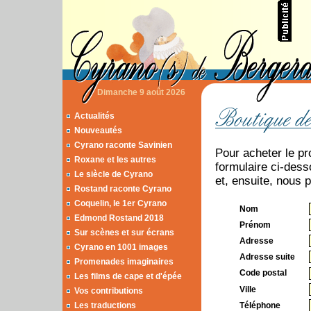
Dimanche 9 août 2026
Actualités
Nouveautés
Cyrano raconte Savinien
Pour acheter le pr
Roxane et les autres
formulaire ci-des
Le siècle de Cyrano
et, ensuite, nous 
Rostand raconte Cyrano
Coquelin, le 1er Cyrano
Nom
Edmond Rostand 2018
Prénom
Sur scènes et sur écrans
Adresse
Cyrano en 1001 images
Adresse suite
Promenades imaginaires
Code postal
Les films de cape et d'épée
Ville
Vos contributions
Les traductions
Téléphone