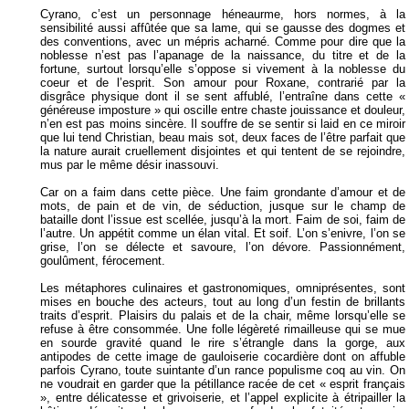
Cyrano, c’est un personnage héneaurme, hors normes, à la
sensibilité aussi affûtée que sa lame, qui se gausse des dogmes et
des conventions, avec un mépris acharné. Comme pour dire que la
noblesse n’est pas l’apanage de la naissance, du titre et de la
fortune, surtout lorsqu’elle s’oppose si vivement à la noblesse du
coeur et de l’esprit. Son amour pour Roxane, contrarié par la
disgrâce physique dont il se sent affublé, l’entraîne dans cette «
généreuse imposture » qui oscille entre chaste jouissance et douleur,
n’en est pas moins sincère. Il souffre de se sentir si laid en ce miroir
que lui tend Christian, beau mais sot, deux faces de l’être parfait que
la nature aurait cruellement disjointes et qui tentent de se rejoindre,
mus par le même désir inassouvi.
Car on a faim dans cette pièce. Une faim grondante d’amour et de
mots, de pain et de vin, de séduction, jusque sur le champ de
bataille dont l’issue est scellée, jusqu’à la mort. Faim de soi, faim de
l’autre. Un appétit comme un élan vital. Et soif. L’on s’enivre, l’on se
grise, l’on se délecte et savoure, l’on dévore. Passionnément,
goulûment, férocement.
Les métaphores culinaires et gastronomiques, omniprésentes, sont
mises en bouche des acteurs, tout au long d’un festin de brillants
traits d’esprit. Plaisirs du palais et de la chair, même lorsqu’elle se
refuse à être consommée. Une folle légèreté rimailleuse qui se mue
en sourde gravité quand le rire s’étrangle dans la gorge, aux
antipodes de cette image de gauloiserie cocardière dont on affuble
parfois Cyrano, toute suintante d’un rance populisme coq au vin. On
ne voudrait en garder que la pétillance racée de cet « esprit français
», entre délicatesse et grivoiserie, et l’appel explicite à étripailler la