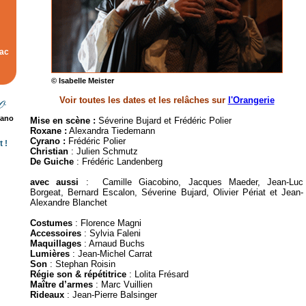
rac
© Isabelle Meister
Voir toutes les dates et
les relâches sur
l'Orangerie
rano
Mise en scène :
Séverine Bujard et Frédéric Polier
Roxane :
Alexandra Tiedemann
Cyrano :
Frédéric Polier
 !
Christian
: Julien Schmutz
De Guiche
: Frédéric Landenberg
avec aussi
: Camille Giacobino, Jacques Maeder, Jean-Luc
Borgeat, Bernard Escalon, Séverine Bujard, Olivier Périat et Jean-
Alexandre Blanchet
Costumes
: Florence Magni
Accessoires
: Sylvia Faleni
Maquillages
: Arnaud Buchs
Lumières
: Jean-Michel Carrat
Son
: Stephan Roisin
Régie son & répétitrice
: Lolita Frésard
Maître d’armes
: Marc Vuillien
Rideaux
: Jean-Pierre Balsinger