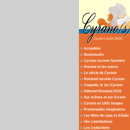
Jeudi 6 août 2026
Actualités
Nouveautés
Cyrano raconte Savinien
Roxane et les autres
Le siècle de Cyrano
Rostand raconte Cyrano
Coquelin, le 1er Cyrano
Edmond Rostand 2018
Sur scènes et sur écrans
Cyrano en 1001 images
Promenades imaginaires
Les films de cape et d'épée
Vos contributions
Les traductions