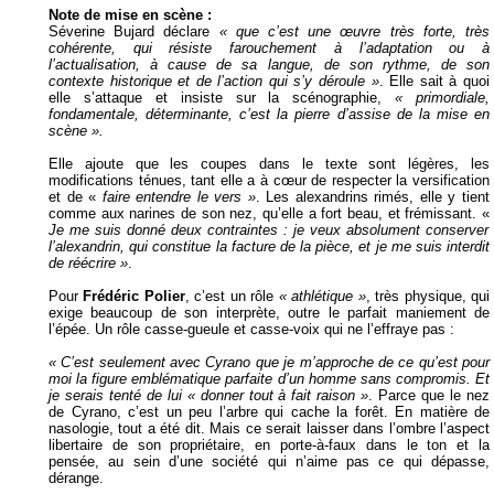
Note de mise en scène :
Séverine Bujard déclare
« que c’est une œuvre très forte, très
cohérente, qui résiste farouchement à l’adaptation ou à
l’actualisation, à cause de sa langue, de son rythme, de son
contexte historique et de l’action qui s’y déroule »
. Elle sait à quoi
elle s’attaque et insiste sur la scénographie,
« primordiale,
fondamentale, déterminante, c’est la pierre d’assise de la mise en
scène ».
Elle ajoute que les coupes dans le texte sont légères, les
modifications ténues, tant elle a à cœur de respecter la versification
et de «
faire entendre le vers »
. Les alexandrins rimés, elle y tient
comme aux narines de son nez, qu’elle a fort beau, et frémissant. «
Je me suis donné deux contraintes : je veux absolument conserver
l’alexandrin, qui constitue la facture de la pièce, et je me suis interdit
de réécrire »
.
Pour
Frédéric Polier
, c’est un rôle
« athlétique »
, très physique, qui
exige beaucoup de son interprète, outre le parfait maniement de
l’épée. Un rôle casse-gueule et casse-voix qui ne l’effraye pas :
« C’est seulement avec Cyrano que je m’approche de ce qu’est pour
moi la figure emblématique parfaite d’un homme sans compromis. Et
je serais tenté de lui « donner tout à fait raison »
. Parce que le nez
de Cyrano, c’est un peu l’arbre qui cache la forêt. En matière de
nasologie, tout a été dit. Mais ce serait laisser dans l’ombre l’aspect
libertaire de son propriétaire, en porte-à-faux dans le ton et la
pensée, au sein d’une société qui n’aime pas ce qui dépasse,
dérange.