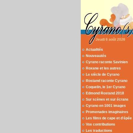
Jeudi 6 août 2026
Actualités
Nouveautés
Cyrano raconte Savinien
Roxane et les autres
Le siècle de Cyrano
Rostand raconte Cyrano
Coquelin, le 1er Cyrano
Edmond Rostand 2018
Sur scènes et sur écrans
Cyrano en 1001 images
Promenades imaginaires
Les films de cape et d'épée
Vos contributions
Les traductions