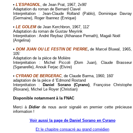
•
L'ESPAGNOL
, de Jean Prat, 1967, 2x90’
Adaptation du roman de Bernard Clavel
Interprétation : Jean-Claude Rolland (Pablo), Dominique Davray
(Germaine), Roger Ibannez (Enrique)
•
LE GOLEM
de Jean Kerchbron, 1967, 112’
Adaptation du roman de Gustav Meyrink
Interprétation : André Reybaz (Athanase Pernath), Magali Noël
(Angelina)
•
DOM JUAN OU LE FESTIN DE PIERRE
,
de Marcel Bluwal, 1965,
105’
Adaptation de la pièce de Molière
Interprétation : Michel Piccoli (Dom Juan), Claude Brasseur
(Sganarelle), Anouk Ferjac (Elvire)
•
CYRANO DE BERGERAC
, de Claude Barma, 1960, 160’
adaptation de la pièce d ’Edmond Rostand
Interprétation :
Daniel Sorano (Cyrano)
, Françoise Christophe
(Roxane), Michel Le Royer (Christian)
Disponible notamment à la FNAC
Merci à
Didier
de nous avoir signalé en premier cette précieuse
information !
Voir aussi la page de Daniel Sorano en Cyrano
Et le chapitre consacré au grand comédien