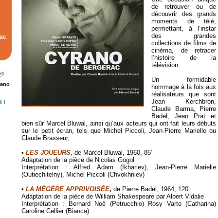
de retrouver ou de
découvrir des grands
moments de télé,
permettant, à l’instar
des grandes
rac
collections de films de
cinéma, de retracer
l’histoire de la
télévision.
Un formidable
rano
hommage à la fois aux
réalisateurs que sont
Jean Kerchbron,
 !
Claude Barma, Pierre
Badel, Jean Prat et
bien sûr Marcel Bluwal, ainsi qu’aux acteurs qui ont fait leurs débuts
sur le petit écran, tels que Michel Piccoli, Jean-Pierre Marielle ou
Claude Brasseur,
•
LES JOUEURS
,
de Marcel Bluwal, 1960, 85’
Adaptation de la pièce de Nicolas Gogol
Interprétation : Alfred Adam (Ikhariev), Jean-Pierre Marielle
(Outiechitelny), Michel Piccoli (Chvokhniev)
•
LA
MÉGÈRE
APPRIVOISÉE
,
de Pierre Badel, 1964, 120’
Adaptation de la pièce de William Shakespeare par Albert Vidalie
Interprétation : Bernard Noë (Petrucchio) Rosy Varte (Catharina)
Caroline Cellier (Bianca)