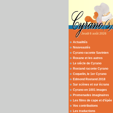
Jeudi 6 août 2026
Actualités
Nouveautés
Cyrano raconte Savinien
Roxane et les autres
Le siècle de Cyrano
Rostand raconte Cyrano
Coquelin, le 1er Cyrano
Edmond Rostand 2018
Sur scènes et sur écrans
Cyrano en 1001 images
Promenades imaginaires
Les films de cape et d'épée
Vos contributions
Les traductions