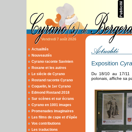
Vendredi 7 août 2026
Actualités
Nouveautés
Cyrano raconte Savinien
Exposition
Cyr
Roxane et les autres
Du 18/10 au 17/11 2
Le siècle de Cyrano
polonais, affiche sa p
Rostand raconte Cyrano
Coquelin, le 1er Cyrano
Edmond Rostand 2018
Sur scènes et sur écrans
Cyrano en 1001 images
Promenades imaginaires
Les films de cape et d'épée
Vos contributions
Les traductions