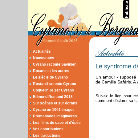
Samedi 8 août 2026
Actualités
Nouveautés
Cyrano raconte Savinien
Le syndrome d
Roxane et les autres
Un amour - supposé -
Le siècle de Cyrano
de Camille Saféris. A 
Rostand raconte Cyrano
Coquelin, le 1er Cyrano
Suivez le lien pour re
Edmond Rostand 2018
comment déclarer sa fla
Sur scènes et sur écrans
Cyrano en 1001 images
Promenades imaginaires
Les films de cape et d'épée
Vos contributions
Les traductions