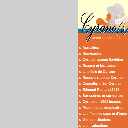
Jeudi 6 août 2026
Actualités
Nouveautés
Cyrano raconte Savinien
Roxane et les autres
Le siècle de Cyrano
Rostand raconte Cyrano
Coquelin, le 1er Cyrano
Edmond Rostand 2018
Sur scènes et sur écrans
Cyrano en 1001 images
Promenades imaginaires
Les films de cape et d'épée
Vos contributions
Les traductions