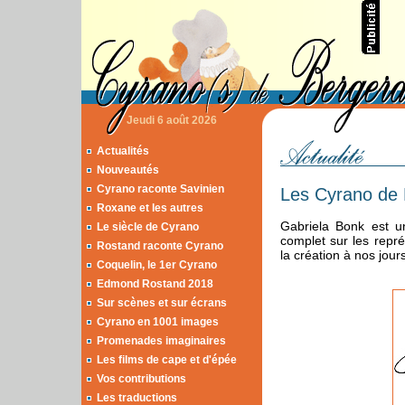
Jeudi 6 août 2026
Actualités
Nouveautés
Cyrano raconte Savinien
Les Cyrano de
Roxane et les autres
Gabriela Bonk est un
Le siècle de Cyrano
complet sur les repr
Rostand raconte Cyrano
la création à nos jours
Coquelin, le 1er Cyrano
Edmond Rostand 2018
Sur scènes et sur écrans
Cyrano en 1001 images
Promenades imaginaires
Les films de cape et d'épée
Vos contributions
Les traductions