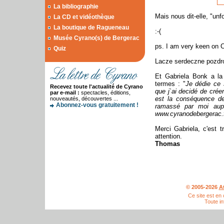
La bibliographie
Mais nous dit-elle, "unf
La CD et vidéothèque
La boutique de Ragueneau
:-(
Musée Cyrano(s) de Bergerac
ps. I am very keen on C
Quiz
Lacze serdeczne pozdro
Et Gabriela Bonk a la
termes : "
Je dédie ce 
Recevez toute l'actualité de Cyrano
que j`ai decidé de crée
par e-mail :
spectacles, éditions,
est la conséquence de 
nouveautés, découvertes ...
Abonnez-vous gratuitement !
ramassé par moi aupar
www.cyranodebergerac.f
Merci Gabriela, c'est t
attention.
Thomas
© 2005-2026
A
Ce site est en
Toute in