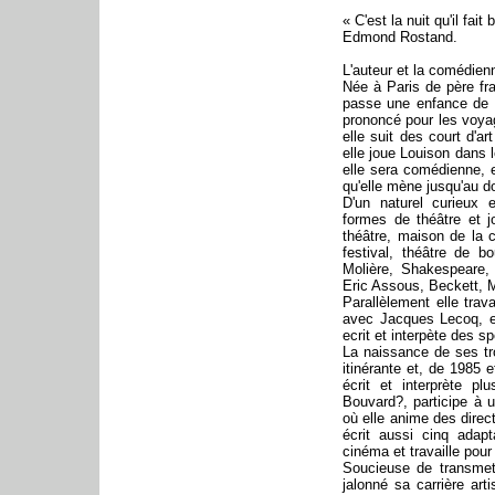
« C'est la nuit qu'il fait
Edmond Rostand.
L'auteur et la comédien
Née à Paris de père fra
passe une enfance de 
prononcé pour les voyage
elle suit des court d'
elle joue Louison dans 
elle sera comédienne, e
qu'elle mène jusqu'au do
D'un naturel curieux e
formes de théâtre et j
théâtre, maison de la c
festival, théâtre de b
Molière, Shakespeare,
Eric Assous, Beckett, 
Parallèlement elle trava
avec Jacques Lecoq, et
ecrit et interpète des s
La naissance de ses tro
itinérante et, de 1985 e
écrit et interprète p
Bouvard?, participe à 
où elle anime des direct
écrit aussi cinq adap
cinéma et travaille pour
Soucieuse de transmett
jalonné sa carrière art