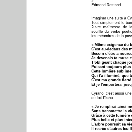
»
Edmond Rostand
Imaginer une suite à C
Tout simplement le bon
?uvre maîtresse de la 
souffle du verbe poétiq
les méandres de la pas
« Même exigence du be
C'est au-dedans des m
Besoin d'être amoureu
Je devenais ta muse c
T'obligeant chaque jo
Puisant toujours plus
Cette lumière sublime 
Qui t'a illuminé, que 
C'est ma grande fiert
Et je l'emporterai jus
Cyrano, c'est aussi un
se fait l'écho :
« Je remplirai ainsi 
Sans transmettre la vie
Grâce à cette lumière 
Plus belle et plus int
L'arbre poursuit sa vi
Il recrée d'autres feui