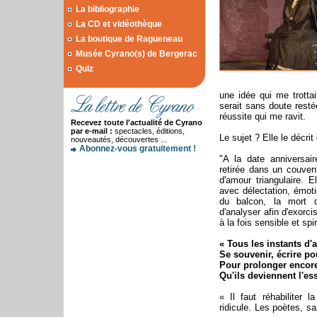
La bibliographie
La CD et vidéothèque
La boutique de Ragueneau
Musée Cyrano(s) de Bergerac
Quiz
une idée qui me trotta
serait sans doute resté
réussite qui me ravit.
Recevez toute l'actualité de Cyrano
par e-mail :
spectacles, éditions,
Le sujet ? Elle le décri
nouveautés, découvertes ...
Abonnez-vous gratuitement !
"A la date anniversai
retirée dans un couvent
d'amour triangulaire. E
avec délectation, émoti
du balcon, la mort d
d'analyser afin d'exorci
à la fois sensible et spir
« Tous les instants d'
Se souvenir, écrire pou
Pour prolonger encore
Qu'ils deviennent l'es
« Il faut réhabiliter 
ridicule. Les poètes, s