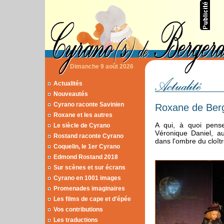
Dimanche 9 août 2026
Actualités
Nouveautés
Cyrano raconte Savinien
Roxane de Ber
Roxane et les autres
A qui, à quoi pens
Le siècle de Cyrano
Véronique Daniel, au
Rostand raconte Cyrano
dans l'ombre du cloîtr
Coquelin, le 1er Cyrano
Edmond Rostand 2018
Sur scènes et sur écrans
Cyrano en 1001 images
Promenades imaginaires
Les films de cape et d'épée
Vos contributions
Les traductions