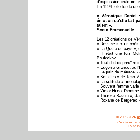
d'expression orale en en
En 1994, elle fonde une
« Véronique Daniel 
émotion qu'elle fait p
talent ».
Soeur Emmanuelle.
Les 12 créations de Vér
« Dessine moi un poème
« La Quête du pays », d
« Il était une fois Mo
Boulgakov
« Tout doit disparaître 
« Eugénie Grandet ou l'
« Le pain de ménage » e
« Batailles » de Jean-M
« La solitude », monol
« Souvent femme varie 
« Victor Hugo, l'homme
« Thérèse Raquin », d'a
« Roxane de Bergerac 
© 2005-2026
A
Ce site est en
Toute in