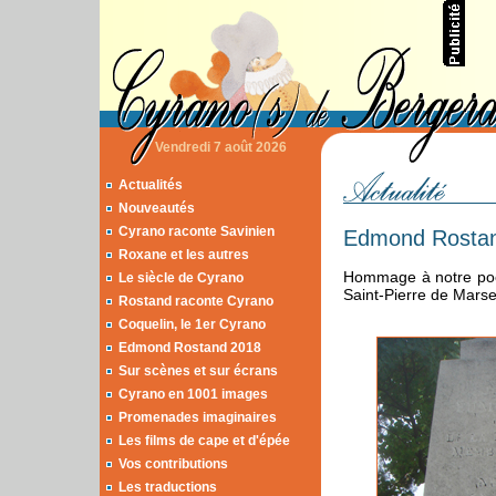
Vendredi 7 août 2026
Actualités
Nouveautés
Cyrano raconte Savinien
Edmond Rosta
Roxane et les autres
Hommage à notre poèt
Le siècle de Cyrano
Saint-Pierre de Marse
Rostand raconte Cyrano
Coquelin, le 1er Cyrano
Edmond Rostand 2018
Sur scènes et sur écrans
Cyrano en 1001 images
Promenades imaginaires
Les films de cape et d'épée
Vos contributions
Les traductions