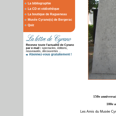
La bibliographie
La CD et vidéothèque
La boutique de Ragueneau
Musée Cyrano(s) de Bergerac
Quiz
Recevez toute l'actualité de Cyrano
par e-mail :
spectacles, éditions,
nouveautés, découvertes ...
Abonnez-vous gratuitement !
150e anniversa
100e a
Les Amis du Musée Cyr