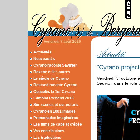
Vendredi 7 août 2026
Actualités
Nouveautés
Cyrano raconte Savinien
"Cyrano project
Roxane et les autres
Vendredi 9 octobre 
Le siècle de Cyrano
Sauvion dans le rôle t
Rostand raconte Cyrano
Coquelin, le 1er Cyrano
Edmond Rostand 2018
Sur scènes et sur écrans
Cyrano en 1001 images
Promenades imaginaires
Les films de cape et d'épée
Vos contributions
Les traductions