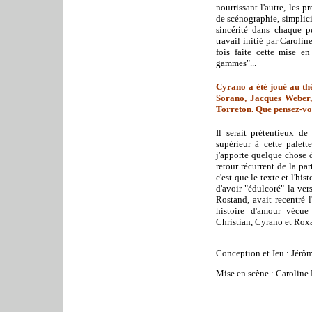
nourrissant l'autre, les 
de scénographie, simplicit
sincérité dans chaque pe
travail initié par Caroli
fois faite cette mise en
gammes"...
Cyrano a été joué au th
Sorano, Jacques Weber, 
Torreton. Que pensez-vo
Il serait prétentieux d
supérieur à cette palet
j'apporte quelque chose d
retour récurrent de la pa
c'est que le texte et l'hi
d'avoir "édulcoré" la ve
Rostand, avait recentré l
histoire d'amour vécue
Christian, Cyrano et Rox
Conception et Jeu : Jér
Mise en scène : Caroline