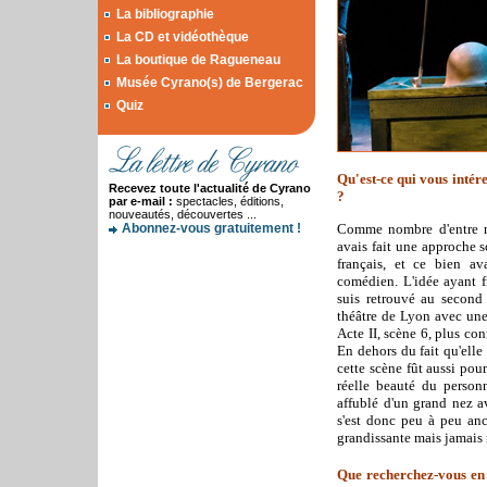
La bibliographie
La CD et vidéothèque
La boutique de Ragueneau
Musée Cyrano(s) de Bergerac
Quiz
Qu'est-ce qui vous inté
Recevez toute l'actualité de Cyrano
?
par e-mail :
spectacles, éditions,
nouveautés, découvertes ...
Comme nombre d'entre no
Abonnez-vous gratuitement !
avais fait une approche s
français, et ce bien av
comédien. L'idée ayant f
suis retrouvé au second
théâtre de Lyon avec une
Acte II, scène 6, plus co
En dehors du fait qu'elle
cette scène fût aussi pour
réelle beauté du personn
affublé d'un grand nez a
s'est donc peu à peu an
grandissante mais jamais r
Que recherchez-vous en l