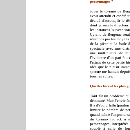
personnages ?
Jouer le Cyrano de Berge
avoir attendu et espéré u
décidé d'accomplir le rê
dont je suis le directeu
les instances "subvention
Cyrano de Bergerac serai
n'aurions pas les moyens 
de la pièce et la foule 
spectacle avec une dist
une multiplicité de rôle
l'évidence d'un pari fou 
Partant de cette petite hi
idée que le plaisir imme
spectre me hantait depuis
tous les autres.
Quelles furent les plus g
Tout fût un problème et r
démesuré. Mais l'envie éta
Il a d'abord fallu (pardo
limiter le nombre de pe
quand même l'emporter sur
du Cyrano Project, à u
personnages interprétés
couplé à celle de fon