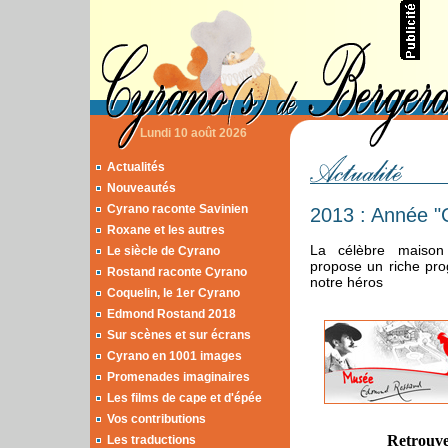
Lundi 10 août 2026
Actualités
Nouveautés
Cyrano raconte Savinien
2013 : Année "
Roxane et les autres
La célèbre maiso
Le siècle de Cyrano
propose un riche pr
Rostand raconte Cyrano
notre héros
Coquelin, le 1er Cyrano
Edmond Rostand 2018
Sur scènes et sur écrans
Cyrano en 1001 images
Promenades imaginaires
Les films de cape et d'épée
Vos contributions
Retrouve
Les traductions