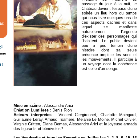
passage du jour à la nuit, le
Château devient l'espace d'une
soirée un lieu hors du temps
qui nous livre quelques-uns de
ces aspects cachés et dans
rac
lequel se manifeste
naturellement l'urgence
d'exister des personnages qui
l'habitent. Le public devient
peu à peu témoin d'une
histoire dont sa seule
rano
présence amplifie les sons et
les mouvements. Il participe à
un voyage dont la cohérence
 !
est celle d'un songe.
Mise en scène
: Alessandro Arici
Création Lumières
: Denis Rion
Acteurs interprètes
: Vincent Clergironnet, Charlotte Maingard,
Guillaume Leray, Arnaud Tsamere, Mélanie Le Moine, Michel Olivier,
Virginie Gritten, Diane Demas, Alessandro Arici et la joyeuse armada
des figurants et bénévoles?
Les Vendredis et tous les Samedis en Juillet les 1, 2, 8, 9, 15, 16