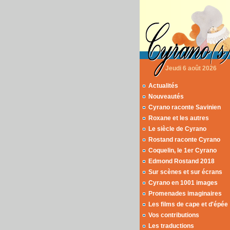
Jeudi 6 août 2026
Actualités
Nouveautés
Cyrano raconte Savinien
Roxane et les autres
Le siècle de Cyrano
Rostand raconte Cyrano
Coquelin, le 1er Cyrano
Edmond Rostand 2018
Sur scènes et sur écrans
Cyrano en 1001 images
Promenades imaginaires
Les films de cape et d'épée
Vos contributions
Les traductions