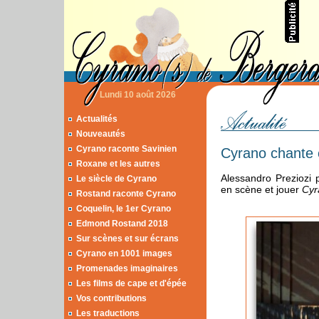
Lundi 10 août 2026
Actualités
Nouveautés
Cyrano raconte Savinien
Cyrano chante e
Roxane et les autres
Alessandro Preziozi 
Le siècle de Cyrano
en scène et jouer
Cyr
Rostand raconte Cyrano
Coquelin, le 1er Cyrano
Edmond Rostand 2018
Sur scènes et sur écrans
Cyrano en 1001 images
Promenades imaginaires
Les films de cape et d'épée
Vos contributions
Les traductions