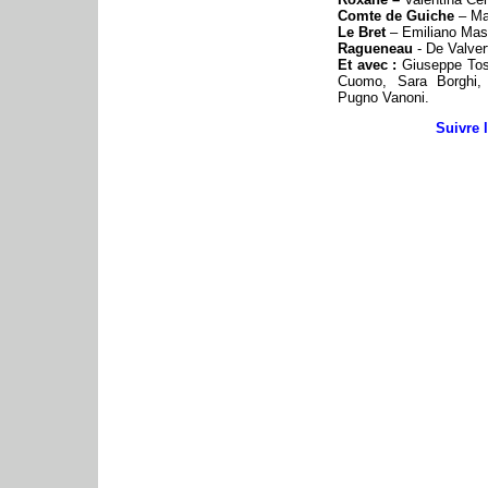
Comte de Guich
e
– Ma
Le Bret
– Emiliano Mas
Ragueneau
- De Valver
Et avec :
Giuseppe Tost
Cuomo, Sara Borghi, 
Pugno Vanoni.
Suivre 