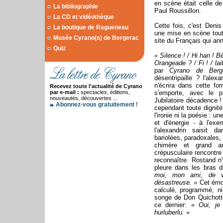
en scène était celle d
La bibliographie
Paul Roussillon.
La CD et vidéothèque
Cette fois, c'est Deni
La boutique de Ragueneau
une mise en scène toute
Musée Cyrano(s) de Bergerac
site du Français qui an
Quiz
« Silence ! / Hi han ! 
Orangeade ? / Fi ! / lai
par
Cyrano de Berg
désentripaille ? l'alex
n'écrira dans cette fo
Recevez toute l'actualité de Cyrano
par e-mail :
spectacles, éditions,
s'emporte, avec le p
nouveautés, découvertes ...
Jubilatoire décadence ! 
Abonnez-vous gratuitement !
cependant toute dignité 
l'ironie ni la poésie : u
et d'énergie - à l'e
l'alexandrin saisit d
bariolées, paradoxales, 
chimère et grand a
crépusculaire rencontre
reconnaître. Rostand n'
pleure dans les bras d
moi, mon ami, de vo
désastreuse. »
Cet émou
calculé, programmé, ni
songe de Don Quichott
ce dernier:
« Oui, je
hurluberlu. »