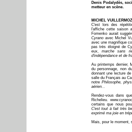
Denis Podalydès, soci
metteur en scène.
MICHEL VUILLERMO
C'est lors des répéti
l'affiche cette saison
Fomenko aurait suggér
Cyrano
avec Michel Vui
avec une magnifique con
pas très éloigné de C
eux,
marche sans ri
d'indépendance et de fr
Au printemps dernier, 
du personnage, non du
donnant une lecture d
salle du Français au Car
notre
Philosophe, physi
aérien...
Rendez-vous dans quel
Richelieu. www.cyranod
certains que nous pou
C'est tout à fait très b
exprimé ma joie en trépi
Mais, pour le moment, s