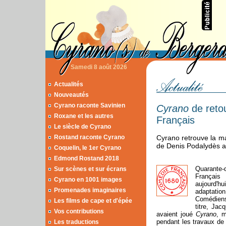
Samedi 8 août 2026
Actualités
Nouveautés
Cyrano raconte Savinien
Cyrano
de retou
Roxane et les autres
Français
Le siècle de Cyrano
Rostand raconte Cyrano
Cyrano retrouve la m
de Denis Podalydès a
Coquelin, le 1er Cyrano
Edmond Rostand 2018
Quarante-
Sur scènes et sur écrans
Français 
Cyrano en 1001 images
aujourd'h
Promenades imaginaires
adaptatio
Comédiens
Les films de cape et d'épée
titre, Jac
Vos contributions
avaient joué
Cyrano
, m
pendant les travaux de
Les traductions