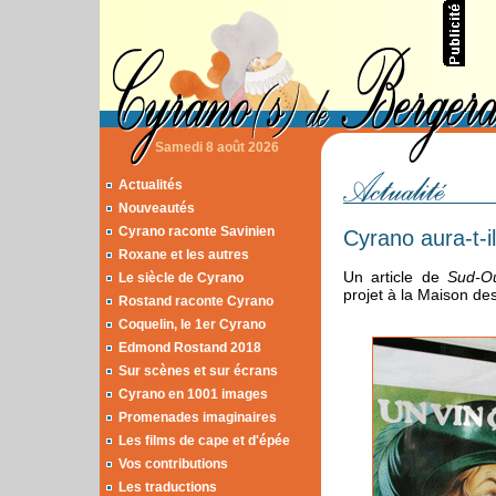
Samedi 8 août 2026
Actualités
Nouveautés
Cyrano raconte Savinien
Cyrano aura-t-i
Roxane et les autres
Un article de
Sud-O
Le siècle de Cyrano
projet à la Maison des
Rostand raconte Cyrano
Coquelin, le 1er Cyrano
Edmond Rostand 2018
Sur scènes et sur écrans
Cyrano en 1001 images
Promenades imaginaires
Les films de cape et d'épée
Vos contributions
Les traductions