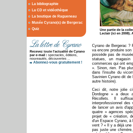
La bibliographie
La CD et vidéothèque
La boutique de Ragueneau
Musée Cyrano(s) de Bergerac
Quiz
Une partie de la coll
Leclair (ici en 2008). 
Cyrano de Bergerac ? P
va encore produire son 
Recevez toute l'actualité de Cyrano
possède pas de musée d
par e-mail :
spectacles, éditions,
nouveautés, découvertes ...
statues, un magasin 
Abonnez-vous gratuitement !
commerces qui ont empr
». Sinon, rien. Pas pl
dans l'insulte du vico
Savinien Cyrano dit de 
autre histoire).
Ceci dit, notre jolie 
Dordogne » a deux au
Récollets. Il suffi
interprofessionnel des
de lancer un avis d'app
quatre » agences spéc
projet de « création, 
d'un Espace Cyrano, à l
vent ? « Il y a déjà une
pas juste une chimère,