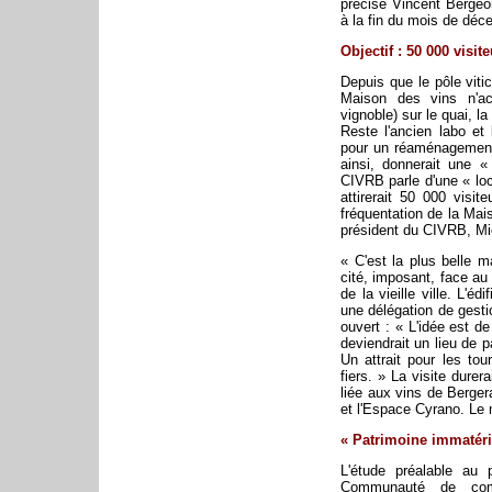
précise Vincent Bergeon
à la fin du mois de déc
Objectif : 50 000 visit
Depuis que le pôle viti
Maison des vins n'acc
vignoble) sur le quai, l
Reste l'ancien labo et
pour un réaménagement 
ainsi, donnerait une 
CIVRB parle d'une « lo
attirerait 50 000 visit
fréquentation de la Ma
président du CIVRB, Mi
« C'est la plus belle 
cité, imposant, face au
de la vieille ville. L'éd
une délégation de gesti
ouvert : « L'idée est de
deviendrait un lieu de 
Un attrait pour les tou
fiers. » La visite durer
liée aux vins de Bergera
et l'Espace Cyrano. Le
« Patrimoine immatéri
L'étude préalable au 
Communauté de com