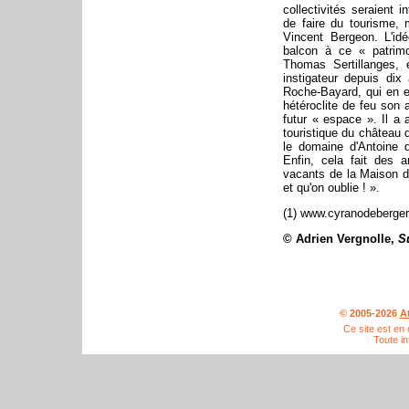
collectivités seraient 
de faire du tourisme, 
Vincent Bergeon. L'i
balcon à ce « patrim
Thomas Sertillanges, e
instigateur depuis di
Roche-Bayard, qui en e
hétéroclite de feu son a
futur « espace ». Il a 
touristique du château 
le domaine d'Antoine d
Enfin, cela fait des a
vacants de la Maison de
et qu'on oublie ! ».
(1) www.cyranodebergera
© Adrien Vergnolle,
S
© 2005-2026
A
Ce site est en
Toute in