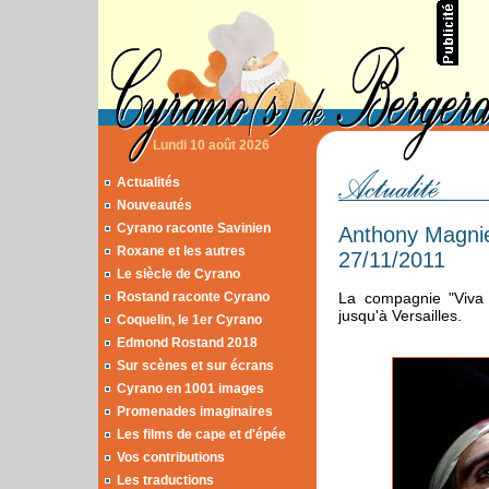
Lundi 10 août 2026
Actualités
Nouveautés
Cyrano raconte Savinien
Anthony Magnie
Roxane et les autres
27/11/2011
Le siècle de Cyrano
Rostand raconte Cyrano
La compagnie "Viva 
jusqu'à Versailles.
Coquelin, le 1er Cyrano
Edmond Rostand 2018
Sur scènes et sur écrans
Cyrano en 1001 images
Promenades imaginaires
Les films de cape et d'épée
Vos contributions
Les traductions