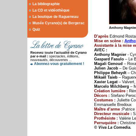
La bibliographie
La CD et vidéothèque
La boutique de Ragueneau
Musée Cyrano(s) de Bergerac
Anthony Magnier
Quiz
D
’après
Edmond Rosta
Mise en scène :
Antho
Assistante à la mise e
AVEC :
Recevez toute l'actualité de Cyrano
Anthony Magnier
- Cy
par e-mail :
spectacles, éditions,
Gaspard Fasulo
– Le B
nouveautés, découvertes ...
Magali Genoud
– Rox
Abonnez-vous gratuitement !
Julien Jacob
– De Guic
Philippe Beheydt
– Chr
Mikaël Taieb
– Raguene
Xavier Legat
– Valvert,
Marcelo Milchberg
– M
Création lumière :
Rém
Décors :
Stefano Pero
Costumes :
Juliette Co
Emmanuelle Bredoux
Maître d’arme :
Patrice
Directeur musicale :
Sa
Prothésiste :
Valérie Le
Perruquière :
Christine
© Viva La Comedia.