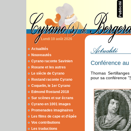
Lundi 10 août 2026
Actualités
Nouveautés
Cyrano raconte Savinien
Conférence au
Roxane et les autres
Thomas Sertillanges
Le siècle de Cyrano
pour sa conférence
"
Rostand raconte Cyrano
Coquelin, le 1er Cyrano
Edmond Rostand 2018
Sur scènes et sur écrans
Cyrano en 1001 images
Promenades imaginaires
Les films de cape et d'épée
Vos contributions
Les traductions