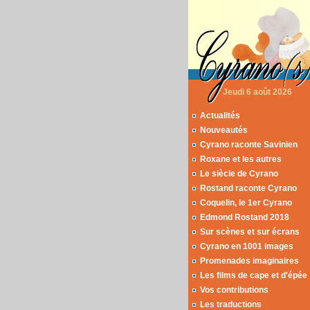
Jeudi 6 août 2026
Actualités
Nouveautés
Cyrano raconte Savinien
Roxane et les autres
Le siècle de Cyrano
Rostand raconte Cyrano
Coquelin, le 1er Cyrano
Edmond Rostand 2018
Sur scènes et sur écrans
Cyrano en 1001 images
Promenades imaginaires
Les films de cape et d'épée
Vos contributions
Les traductions