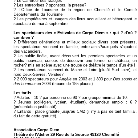
? Le Carrefour des Mauges
? Les entreprises ? sponsors, la presse?
? L'Office de Tourisme de la région de Chemillé et le Comité
Départemental du Tourisme
? Les propriétaires et usagers des lieux accueillant et hébergeant le
spectacle de mai à septembre.
Les spectateurs des « Estivales de Carpe Diem » : qui ? d'où ?
combien ?
? Différentes générations et milieux sociaux divers sont présents,
les spectateurs viennent en famille, entre amis?auxquels s'ajoutent
des vacanciers.
? Un public fidèle, ayant découvert les premiers spectacles et un
public nouveau, curieux de découvrir une ferme, un château, un
rocher? mis en scène avec une troupe de théâtre le temps d'un été !
? Les spectateurs viennent du Maine et Loire (plutôt Sud Loire), et
nord Deux-Sèvres, Vendée?
? 2 000 spectateurs pour
Angèle
en 2003 et 1 800 pour
Des souris et
des hommes
en 2004 (tribune de 185 places).
Les tarifs
? Adultes : 10 ? par personne ou 90 ? par groupe minimal de 10.
? Jeunes (collégien, lycéen, étudiant), demandeur emploi : 6 ?
(présentation justificatif).
? Enfants : place gratuite jusqu'au CM2 (il n'y a pas de tarif familial,
du fait de cette gratuité).
Association Carpe Diem
Théâtre de l'Atelier 29 Rue de la Source 49120 Chemillé