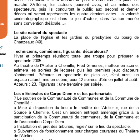
marché XVIIème, les acteurs joueront avec, et au milieu des
spectateurs, puis ils conduiront le public aux second et dernier
décors où seront représentés les quatre derniers actes. La volonté
cinématographique est dans le jeu d'acteur, dans l'action menée
sans convention théâtrale...»
rac
Le site naturel du spectacle
La place de l'église et les jardins du presbytère du bourg de
Chanzeaux (49).
Techniciens, comédiens, figurants, décorateurs?
rano
Hiver et printemps réuniront toute une troupe pour préparer le
spectacle 2005.
Au théâtre de l'Atelier à Chemillé, Fred Gimenez, metteur en scène,
 !
animera les soirées de lectures puis les premiers jeux d'acteurs
s'animeront. Préparer un spectacle de plein air, c'est aussi un
espace naturel, mis en scène, pour 12 soirées d'été en juillet et août.
Acteurs : 23. Figurants : une trentaine par soirée.
Les « Estivales de Carpe Diem » et les partenariats
? Le soutien de la Communauté de Communes et de la Commune de
Chemillé :
o Mise à disposition du lieu « le théâtre de l'Atelier », rue de la
Source à Chemillé. C'est un ancien entrepôt aménagé grâce à la
participation de la Communauté de communes, de la Commune et
de l'association Carpe Diem.
o Installation et prêt des tribunes, régie? sur le lieu du spectacle.
o Subvention de fonctionnement pour charges courantes du Théâtre
de l'Atelier