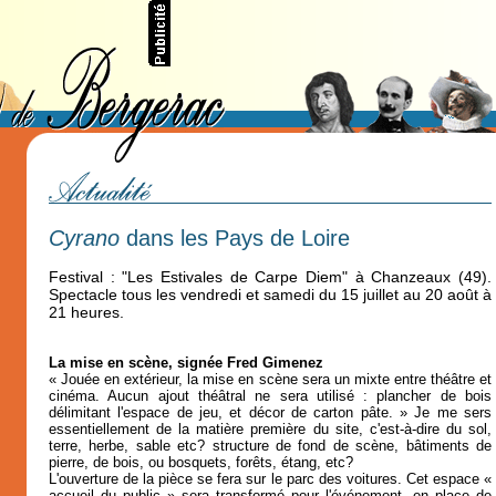
Cyrano
dans les Pays de Loire
Festival : "Les Estivales de Carpe Diem" à Chanzeaux (49).
Spectacle tous les vendredi et samedi du 15 juillet au 20 août à
21 heures.
La mise en scène, signée Fred Gimenez
« Jouée en extérieur, la mise en scène sera un mixte entre théâtre et
cinéma. Aucun ajout théâtral ne sera utilisé : plancher de bois
délimitant l'espace de jeu, et décor de carton pâte. » Je me sers
essentiellement de la matière première du site, c'est-à-dire du sol,
terre, herbe, sable etc? structure de fond de scène, bâtiments de
pierre, de bois, ou bosquets, forêts, étang, etc?
L'ouverture de la pièce se fera sur le parc des voitures. Cet espace «
accueil du public » sera transformé pour l'événement, en place de