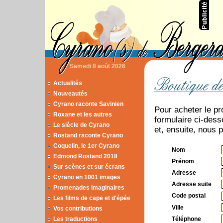
Samedi 8 août 2026
Actualités
Nouveautés
Cyrano raconte Savinien
Pour acheter le pr
Roxane et les autres
formulaire ci-des
Le siècle de Cyrano
et, ensuite, nous 
Rostand raconte Cyrano
Coquelin, le 1er Cyrano
Nom
Edmond Rostand 2018
Prénom
Sur scènes et sur écrans
Adresse
Cyrano en 1001 images
Adresse suite
Promenades imaginaires
Code postal
Les films de cape et d'épée
Ville
Vos contributions
Les traductions
Téléphone